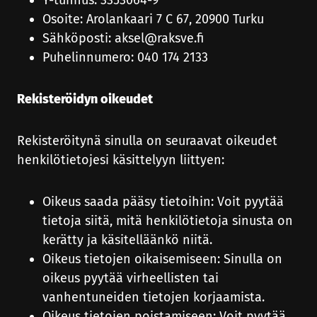
Osoite: Arolankaari 7 C 67, 20900 Turku
Sähköposti: aksel@raksve.fi
Puhelinnumero: 040 174 2133
Rekisteröidyn oikeudet
Rekisteröitynä sinulla on seuraavat oikeudet
henkilötietojesi käsittelyyn liittyen:
Oikeus saada pääsy tietoihin: Voit pyytää
tietoja siitä, mitä henkilötietoja sinusta on
kerätty ja käsitelläänkö niitä.
Oikeus tietojen oikaisemiseen: Sinulla on
oikeus pyytää virheellisten tai
vanhentuneiden tietojen korjaamista.
Oikeus tietojen poistamiseen: Voit pyytää