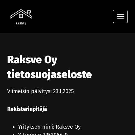
Siirry
sisältöön
Raksve Oy
tietosuojaseloste
Viimeisin päivitys: 23.1.2025
Rekisterinpitäjä
Yrityksen nimi: Raksve Oy
Y-tunnus: 3353064-9