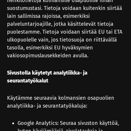
henkilötietoja kolmansille osapuolille ilman
suostumustasi. Tietoja voidaan kuitenkin siirtää
lain sallimissa rajoissa, esimerkiksi
palveluntarjoajille, jotka käsittelevät tietoja
puolestamme. Tietoja voidaan siirtää EU tai ETA
ulkopuolelle vain, jos tietosuoja on riittävällä
tasolla, esimerkiksi EU hyväksymien
vakiosopimuslausekkeiden avulla.
Sivustolla käytetyt analytiikka- ja
seurantatyökalut
Käytämme seuraavia kolmansien osapuolien
analytiikka- ja seurantatyökaluja:
Google Analytics: Seuraa sivuston käyttöä,
kuten kävijämääriä, sivulatauksia ja