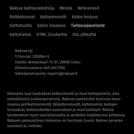
Raksve kattourakoitsija
Meistä
Referenssit
Paikkakunnat
Kattoremontti
Katon korjaus
Kattohuolto
Katon maalaus
Tietosuojaseloste
Kattotietoa
HTML Sivukartta
Ota yhteyttä
Raksve Oy
Y-Tunnus: 3353064-9
Osoite: Arolankaari 7C 67, 20900 Turku
Puhelinnumero: 045 490 1510
Sähköpostiosoite: myynti@raksve.fi
Raksvelta saat laadukkaat kattoremontit ja muut kattopalvelut, aina
ystävällisellä asiakaspalvelulla. Raksven palveluihin kuuluvat muun
muassa peltikattoremontit, tiilikattoremontit, kattohuollot, kattojen
korjaukset, kattotuotteiden asennukset ja muut kattotyöt. Raksve
työskentelee myös saaristoalueilla ja vesiteitse kuljettavissa kohteissa.
Raksven pääasiallinen toimialue on Varsinais-Suomi. Raksve palvelee
suomeksi ja ruotsiksi.