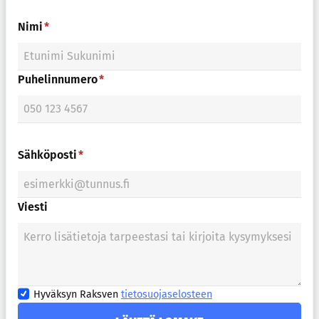
Nimi
*
Puhelinnumero
*
Sähköposti
*
Viesti
H
Hyväksyn Raksven
tietosuojaselosteen
y