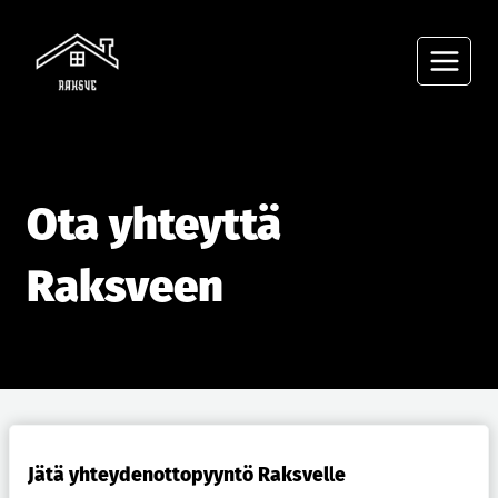
Siirry
sisältöön
Ota yhteyttä
Raksveen
Jätä yhteydenottopyyntö Raksvelle