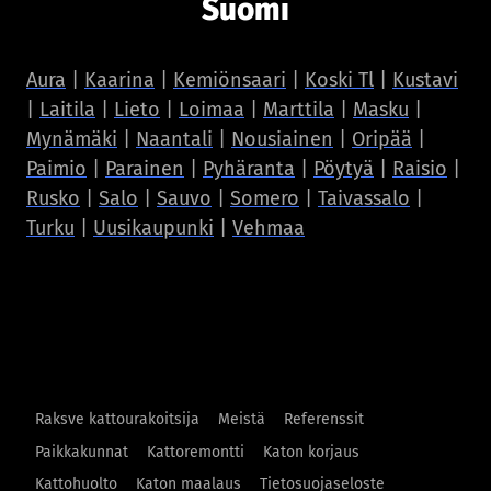
Suomi
Aura
|
Kaarina
|
Kemiönsaari
|
Koski Tl
|
Kustavi
|
Laitila
|
Lieto
|
Loimaa
|
Marttila
|
Masku
|
Mynämäki
|
Naantali
|
Nousiainen
|
Oripää
|
Paimio
|
Parainen
|
Pyhäranta
|
Pöytyä
|
Raisio
|
Rusko
|
Salo
|
Sauvo
|
Somero
|
Taivassalo
|
Turku
|
Uusikaupunki
|
Vehmaa
Raksve kattourakoitsija
Meistä
Referenssit
Paikkakunnat
Kattoremontti
Katon korjaus
Kattohuolto
Katon maalaus
Tietosuojaseloste