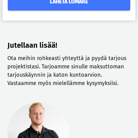
LÄHETÄ LOMAKE
v
ä
k
s
y
n
Jutellaan lisää!
t
Ota meihin rohkeasti yhteyttä ja pyydä tarjous
i
projektistasi. Tarjoamme sinulle maksuttoman
e
t
tarjouskäynnin ja katon kuntoarvion.
o
Vastaamme myös mielellämme kysymyksiisi.
s
u
o
j
a
s
e