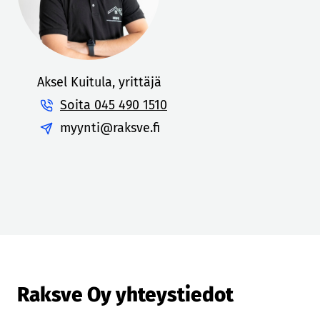
l
o
s
t
Aksel Kuitula, yrittäjä
e
e
Soita 045 490 1510
n
myynti@raksve.fi
Raksve Oy
yhteystiedot