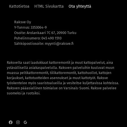
Kattotietoa
HTML Sivukartta
Ota yhteyttä
Raksve Oy
Y-Tunnus: 3353064-9
Osoite: Arolankaari 7C 67, 20900 Turku
Puhelinnumero: 045 490 1510
Sähköpostiosoite: myynti@raksve.fi
Raksvelta saat laadukkaat kattoremontit ja muut kattopalvelut, aina
ystävällisellä asiakaspalvelulla. Raksven palveluihin kuuluvat muun
muassa peltikattoremontit, tiilikattoremontit, kattohuollot, kattojen
korjaukset, kattotuotteiden asennukset ja muut kattotyöt. Raksve
työskentelee myös saaristoalueilla ja vesiteitse kuljettavissa kohteissa.
Raksven pääasiallinen toimialue on Varsinais-Suomi. Raksve palvelee
suomeksi ja ruotsiksi.