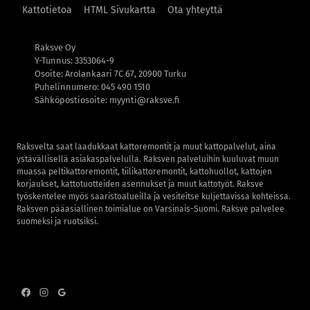
j
Kattotietoa
HTML Sivukartta
Ota yhteyttä
a
s
Raksve Oy
e
Y-Tunnus: 3353064-9
l
Osoite: Arolankaari 7C 67, 20900 Turku
Puhelinnumero: 045 490 1510
o
Sähköpostiosoite: myynti@raksve.fi
s
t
e
Raksvelta saat laadukkaat kattoremontit ja muut kattopalvelut, aina
ystävällisellä asiakaspalvelulla. Raksven palveluihin kuuluvat muun
e
muassa peltikattoremontit, tiilikattoremontit, kattohuollot, kattojen
n
korjaukset, kattotuotteiden asennukset ja muut kattotyöt. Raksve
työskentelee myös saaristoalueilla ja vesiteitse kuljettavissa kohteissa.
Raksven pääasiallinen toimialue on Varsinais-Suomi. Raksve palvelee
suomeksi ja ruotsiksi.