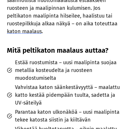
säännöllistä huoltomaalausta estääkseen
ruosteen ja maalipinnan kulumisen. Jos
peltikaton maalipinta hilseilee, haalistuu tai
ruostepilkkuja alkaa näkyä – on aika toteuttaa
katon maalaus
.
Mitä peltikaton maalaus auttaa?
Estää ruostumista – uusi maalipinta suojaa
metallia kosteudelta ja ruosteen
muodostumiselta
Vahvistaa katon säänkestävyyttä – maalattu
katto kestää pidempään tuulta, sadetta ja
UV-säteilyä
Parantaa katon ulkonäköä – uusi maalipinta
tekee katosta siistin ja kiiltävän
Vähentää huoltotarvetta – oikein maalattu