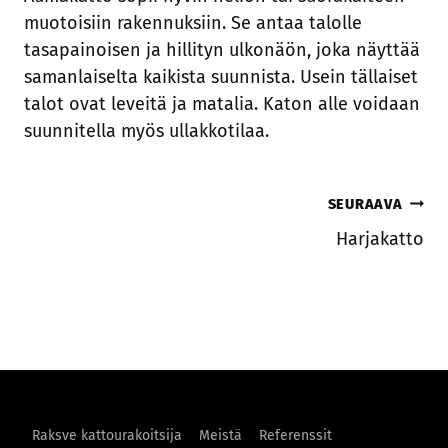
muotoisiin rakennuksiin. Se antaa talolle
tasapainoisen ja hillityn ulkonäön, joka näyttää
samanlaiselta kaikista suunnista. Usein tällaiset
talot ovat leveitä ja matalia. Katon alle voidaan
suunnitella myös ullakkotilaa.
Artikkelien
SEURAAVA
Harjakatto
selaus
Raksve kattourakoitsija
Meistä
Referenssit