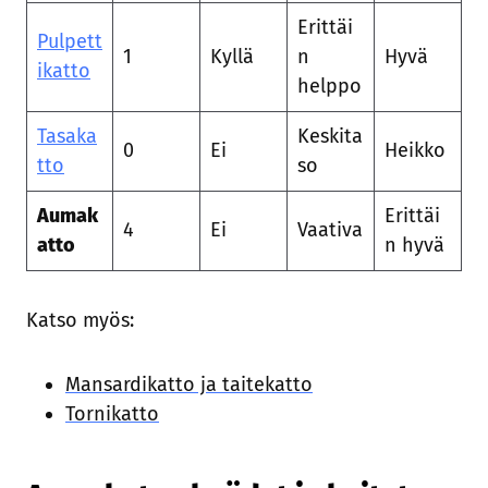
Erittäi
Pulpett
1
Kyllä
n
Hyvä
ikatto
helppo
Tasaka
Keskita
0
Ei
Heikko
tto
so
Aumak
Erittäi
4
Ei
Vaativa
atto
n hyvä
Katso myös:
Mansardikatto ja taitekatto
Tornikatto