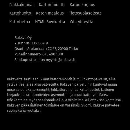
Paikkakunnat
Kattoremontti
Katon korjaus
Kattohuolto
Katon maalaus
Tietosuojaseloste
Kattotietoa
HTML Sivukartta
Ota yhteyttä
Raksve Oy
Y-Tunnus: 3353064-9
Osoite: Arolankaari 7C 67, 20900 Turku
Puhelinnumero: 045 490 1510
Sähköpostiosoite: myynti@raksve.fi
Raksvelta saat laadukkaat kattoremontit ja muut kattopalvelut, aina
ystävällisellä asiakaspalvelulla. Raksven palveluihin kuuluvat muun
muassa peltikattoremontit, tiilikattoremontit, kattohuollot, kattojen
korjaukset, kattotuotteiden asennukset ja muut kattotyöt. Raksve
työskentelee myös saaristoalueilla ja vesiteitse kuljettavissa kohteissa.
Raksven pääasiallinen toimialue on Varsinais-Suomi. Raksve palvelee
suomeksi ja ruotsiksi.