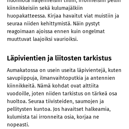
huomiota haljenneisiin tiiliin, irronneisiin pellin
kiinnikkeisiin sekä kulumajälkiin
huopakatteessa. Kirjaa havaitut viat muistiin ja
seuraa niiden kehittymistä. Näin pystyt
reagoimaan ajoissa ennen kuin ongelmat
muuttuvat laajoiksi vaurioiksi.
Läpivientien ja liitosten tarkistus
Aumakatossa on usein useita läpivientejä, kuten
savupiippuja, ilmanvaihtoputkia ja antennien
kiinnikkeitä. Nämä kohdat ovat alttiita
vuodoille, joten niiden tarkistus on tärkeä osa
huoltoa. Seuraa tiivisteiden, saumojen ja
pellitysten kuntoa. Jos havaitset halkeamia,
kulumista tai irronneita osia, korjaa ne
nopeasti.