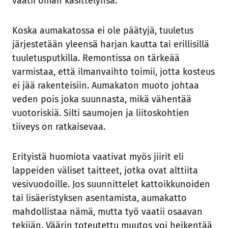
vaatii oman käsittelynsä.
Koska aumakatossa ei ole päätyjä, tuuletus
järjestetään yleensä harjan kautta tai erillisillä
tuuletusputkilla. Remontissa on tärkeää
varmistaa, että ilmanvaihto toimii, jotta kosteus
ei jää rakenteisiin. Aumakaton muoto johtaa
veden pois joka suunnasta, mikä vähentää
vuotoriskiä. Silti saumojen ja liitoskohtien
tiiveys on ratkaisevaa.
Erityistä huomiota vaativat myös jiirit eli
lappeiden väliset taitteet, jotka ovat alttiita
vesivuodoille. Jos suunnittelet kattoikkunoiden
tai lisäeristyksen asentamista, aumakatto
mahdollistaa nämä, mutta työ vaatii osaavan
tekijän. Väärin toteutettu muutos voi heikentää