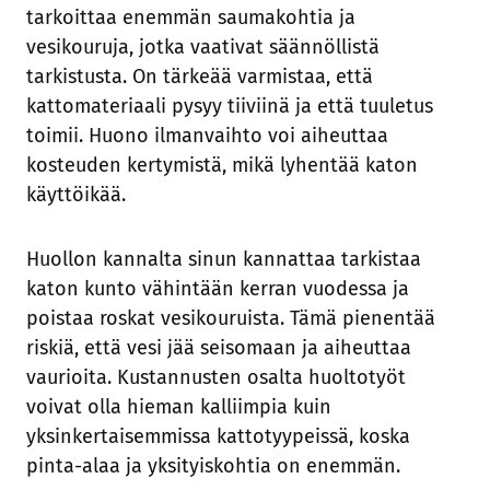
tarkoittaa enemmän saumakohtia ja
vesikouruja, jotka vaativat säännöllistä
tarkistusta. On tärkeää varmistaa, että
kattomateriaali pysyy tiiviinä ja että tuuletus
toimii. Huono ilmanvaihto voi aiheuttaa
kosteuden kertymistä, mikä lyhentää katon
käyttöikää.
Huollon kannalta sinun kannattaa tarkistaa
katon kunto vähintään kerran vuodessa ja
poistaa roskat vesikouruista. Tämä pienentää
riskiä, että vesi jää seisomaan ja aiheuttaa
vaurioita. Kustannusten osalta huoltotyöt
voivat olla hieman kalliimpia kuin
yksinkertaisemmissa kattotyypeissä, koska
pinta-alaa ja yksityiskohtia on enemmän.