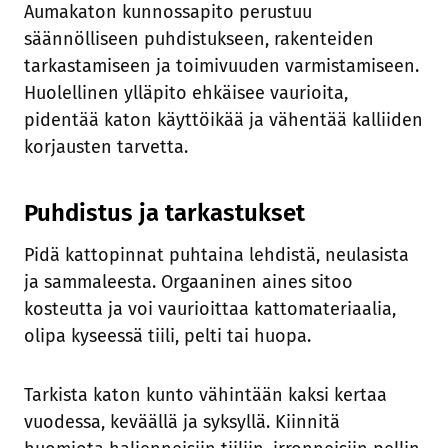
Aumakaton kunnossapito perustuu
säännölliseen puhdistukseen, rakenteiden
tarkastamiseen ja toimivuuden varmistamiseen.
Huolellinen ylläpito ehkäisee vaurioita,
pidentää katon käyttöikää ja vähentää kalliiden
korjausten tarvetta.
Puhdistus ja tarkastukset
Pidä kattopinnat puhtaina lehdistä, neulasista
ja sammaleesta. Orgaaninen aines sitoo
kosteutta ja voi vaurioittaa kattomateriaalia,
olipa kyseessä tiili, pelti tai huopa.
Tarkista katon kunto vähintään kaksi kertaa
vuodessa, keväällä ja syksyllä. Kiinnitä