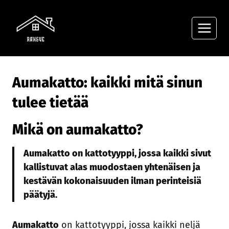
Siirry
sisältöön
Aumakatto: kaikki mitä sinun
tulee tietää
Mikä on aumakatto?
Aumakatto on kattotyyppi, jossa kaikki sivut
kallistuvat alas muodostaen yhtenäisen ja
kestävän kokonaisuuden ilman perinteisiä
päätyjä.
Aumakatto
on kattotyyppi, jossa kaikki neljä