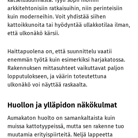
katselusuunnasta. Tyyli sopii moniin
arkkitehtonisiin ratkaisuihin, niin perinteisiin
kuin moderneihin. Voit yhdistää siihen
kattoikkunoita tai hyödyntää ullakkotilaa ilman,
että ulkonäkö kärsii.
Haittapuolena on, että suunnittelu vaatii
enemmän työtä kuin esimerkiksi harjakatossa.
Rakennuksen mittasuhteet vaikuttavat paljon
lopputulokseen, ja väärin toteutettuna
ulkonäkö voi näyttää raskaalta.
Huollon ja ylläpidon näkökulmat
Aumakaton huolto on samankaltaista kuin
muissa kattotyypeissä, mutta sen rakenne tuo
muutamia erityispiirteitä. Neljä lappeetta