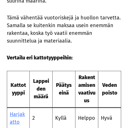
suurina määrinä.
Tämä vähentää vuotoriskejä ja huollon tarvetta.
Samalla se kuitenkin maksaa usein enemmän
rakentaa, koska työ vaatii enemmän
suunnittelua ja materiaalia.
Vertailu eri kattotyyppeihin:
Rakent
Lappei
Kattot
Päätys
amisen
Veden
den
yyppi
einä
vaativu
poisto
määrä
us
Harjak
2
Kyllä
Helppo
Hyvä
atto