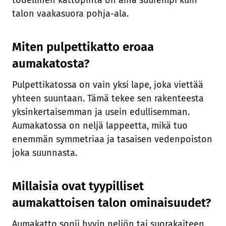
todellinen kattopinta on aina suurempi kuin
talon vaakasuora pohja-ala.
Miten pulpettikatto eroaa
aumakatosta?
Pulpettikatossa on vain yksi lape, joka viettää
yhteen suuntaan. Tämä tekee sen rakenteesta
yksinkertaisemman ja usein edullisemman.
Aumakatossa on neljä lappeetta, mikä tuo
enemmän symmetriaa ja tasaisen vedenpoiston
joka suunnasta.
Millaisia ovat tyypilliset
aumakattoisen talon ominaisuudet?
Aumakatto sopii hyvin neliön tai suorakaiteen