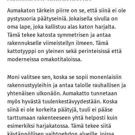
Aumakaton tärkein piirre on se, että siinä ei ole
pystysuoria päätyseiniä. Jokaisella sivulla on
oma lape, joka kallistuu alas katon harjalta.
Tämä tekee katosta symmetrisen ja antaa
rakennukselle viimeistellyn ilmeen. Tämä
kattotyyppi on yleinen sekä perinteisissä että
moderneissa omakotitaloissa.
Moni valitsee sen, koska se sopii monenlaisiin
rakennustyyleihin ja antaa talolle rauhallisen ja
yhtenäisen ulkonäön. Aumakatto tunnetaan
myös hyvästä tuulenkestävyydestään. Koska
siinä ei ole korkeita päätyjä, tuuli ei pääse
tarttumaan rakenteeseen yhtä helposti kuin
esimerkiksi harjakatossa. Tämä tekee siitä
käytännöllisen vaihtoehdon alueille, joissa